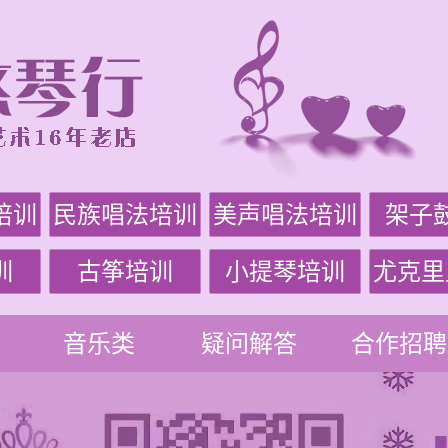
培训
民族唱法培训
美声唱法培训
架子
训
古筝培训
小提琴培训
尤克里
音乐类
疑问解答
合作招聘