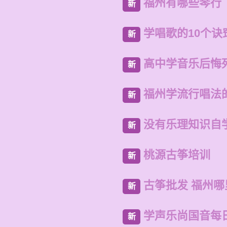
福州有哪些琴行
新
学唱歌的10个诀
新
高中学音乐后悔
新
福州学流行唱法
新
没有乐理知识自
新
桃源古筝培训
新
古筝批发 福州哪
新
学声乐尚国音每
新