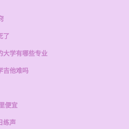
窍
死了
的大学有哪些专业
学吉他难吗
里便宜
日练声