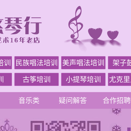
培训
民族唱法培训
美声唱法培训
架子
训
古筝培训
小提琴培训
尤克里
音乐类
疑问解答
合作招聘