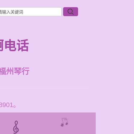
啊电话
福州琴行
901。