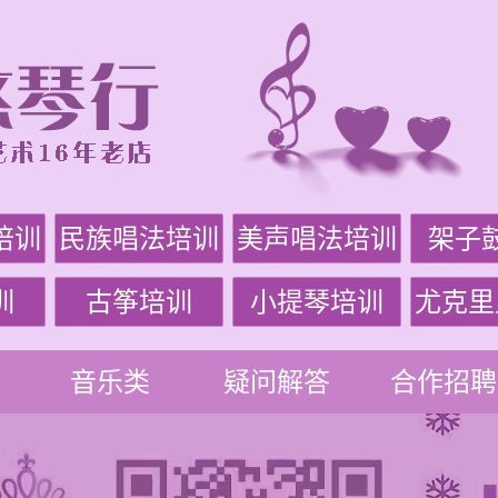
培训
民族唱法培训
美声唱法培训
架子
训
古筝培训
小提琴培训
尤克里
音乐类
疑问解答
合作招聘