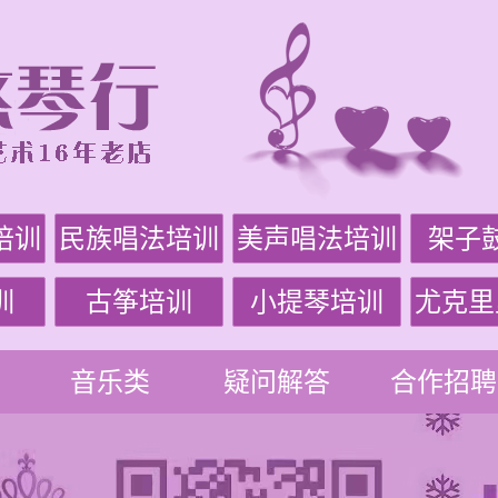
培训
民族唱法培训
美声唱法培训
架子
训
古筝培训
小提琴培训
尤克里
音乐类
疑问解答
合作招聘