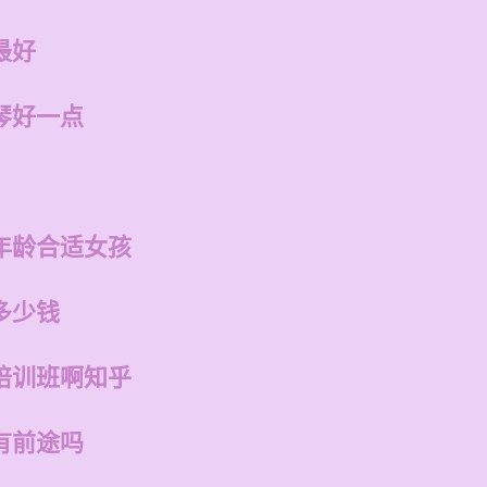
最好
琴好一点
年龄合适女孩
多少钱
培训班啊知乎
有前途吗