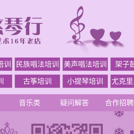
培训
民族唱法培训
美声唱法培训
架子
训
古筝培训
小提琴培训
尤克里
音乐类
疑问解答
合作招聘