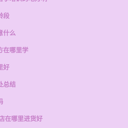
龄段
意什么
方在哪里学
里好
处总结
吗
的店在哪里进货好