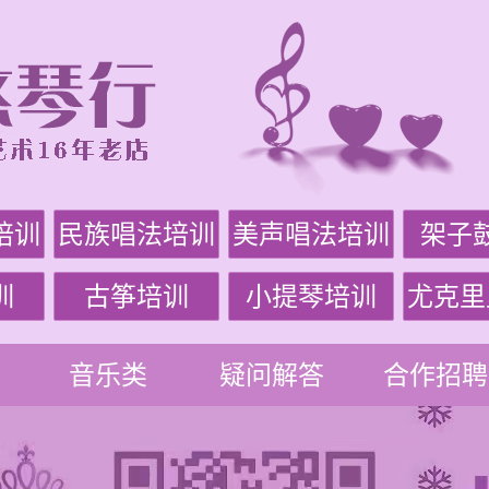
培训
民族唱法培训
美声唱法培训
架子
训
古筝培训
小提琴培训
尤克里
音乐类
疑问解答
合作招聘