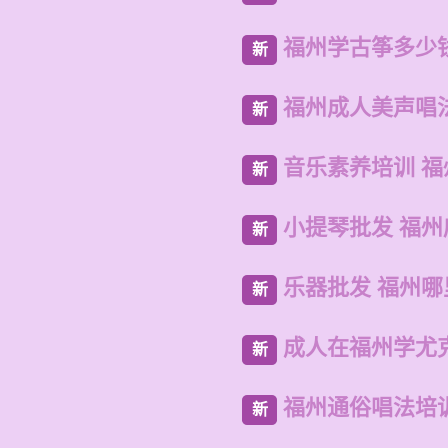
福州学古筝多少
新
福州成人美声唱
新
音乐素养培训 
新
小提琴批发 福
新
乐器批发 福州
新
成人在福州学尤
新
福州通俗唱法培
新