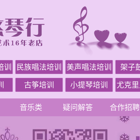
培训
民族唱法培训
美声唱法培训
架子
训
古筝培训
小提琴培训
尤克里
音乐类
疑问解答
合作招聘