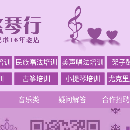
培训
民族唱法培训
美声唱法培训
架子
训
古筝培训
小提琴培训
尤克里
音乐类
疑问解答
合作招聘