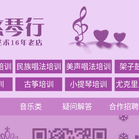
培训
民族唱法培训
美声唱法培训
架子
训
古筝培训
小提琴培训
尤克里
音乐类
疑问解答
合作招聘