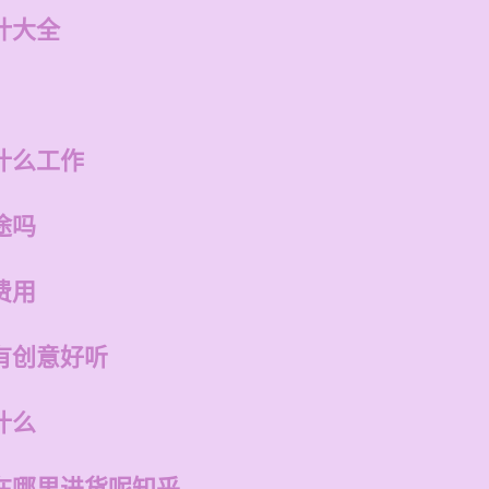
计大全
什么工作
途吗
费用
有创意好听
什么
在哪里进货呢知乎