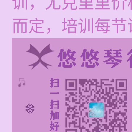
训，尤克里里价
而定，培训每节课1