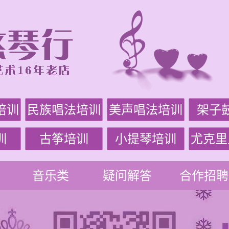
培训
民族唱法培训
美声唱法培训
架子
训
古筝培训
小提琴培训
尤克里
音乐类
疑问解答
合作招聘