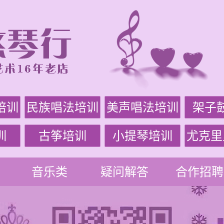
培训
民族唱法培训
美声唱法培训
架子
训
古筝培训
小提琴培训
尤克里
音乐类
疑问解答
合作招聘